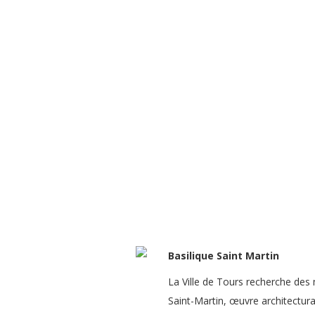
LE MANS
PARIS
TOURS
ILS NOUS FONT CONFIANCE
ACTUALI
Basilique Saint Martin
La Ville de Tours recherche des
Saint-Martin, œuvre architectura