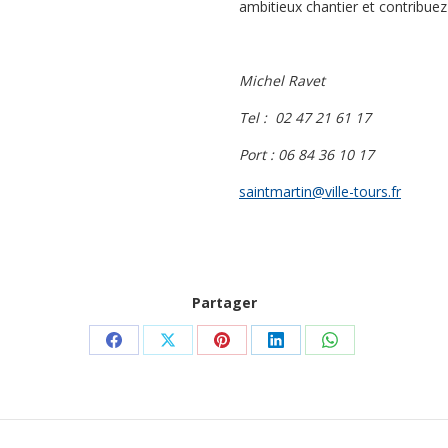
ambitieux chantier et contribuez
Michel Ravet
Tel : 02 47 21 61 17
Port : 06 84 36 10 17
saintmartin@ville-tours.fr
Partager
Partager
Partager
Partager
Partager
Partager
sur
sur
sur
sur
sur
Facebook
X
Pinterest
LinkedIn
WhatsApp