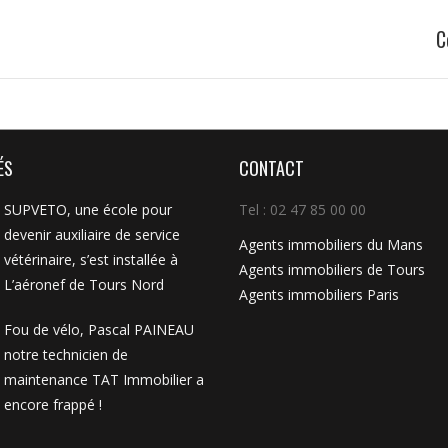
C
Projets
similaires
ÉS
CONTACT
SUPVETO, une école pour
Tel : 02 47 85 00 00
devenir auxiliaire de service
Agents immobiliers du Mans
vétérinaire, s’est installée à
Agents immobiliers de Tours
L’aéronef de Tours Nord
Agents immobiliers Paris
Fou de vélo, Pascal PAINEAU
notre technicien de
maintenance TAT Immobilier a
encore frappé !