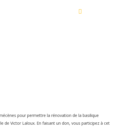
TÉS
CONTACT
02 47 85 00 00
 mécènes pour permettre la rénovation de la basilique
le de Victor Laloux. En faisant un don, vous participez à cet