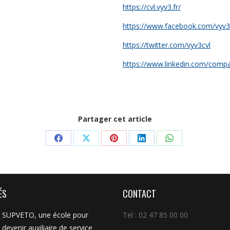
https://cvl.vyv3.fr/
https://www.facebook.com/vyv3
https://twitter.com/vyv3cvl
https://www.linkedin.com/compa
Partager cet article
Partager
Partager
Partager
Partager
Partager
sur
sur
sur
sur
sur
Facebook
X
Pinterest
LinkedIn
WhatsApp
ÉS
CONTACT
SUPVETO, une école pour
Tel : 02 47 85 00 00
devenir auxiliaire de service