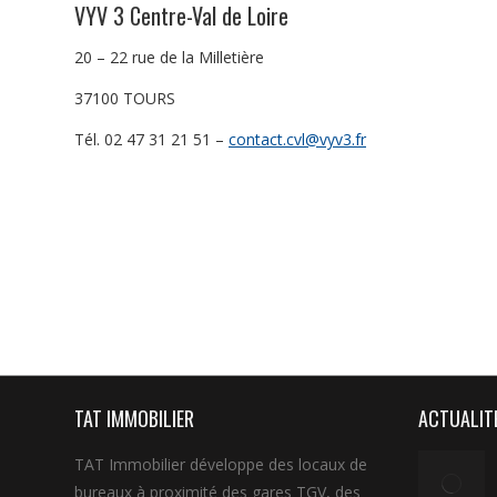
VYV 3 Centre-Val de Loire
20 – 22 rue de la Milletière
37100 TOURS
Tél. 02 47 31 21 51 –
contact.cvl@vyv3.fr
TAT IMMOBILIER
ACTUALIT
TAT Immobilier développe des locaux de
bureaux à proximité des gares TGV, des