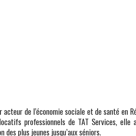
LE MANS
PARIS
TOURS
ILS NOUS FONT CONFIANCE
ACTUALI
r acteur de l’économie sociale et de santé en R
locatifs professionnels de TAT Services
, elle
n des plus jeunes jusqu’aux séniors.