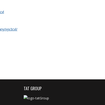
cvl
ny/vyv3cvl/
TAT GROUP