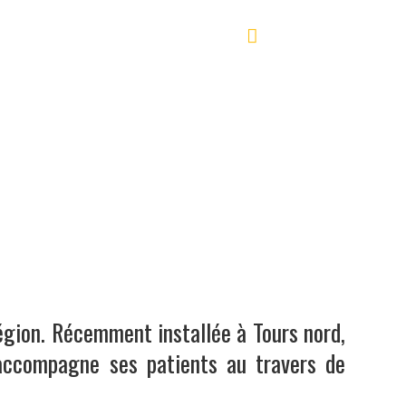
TÉS
CONTACT
02 47 85 00 00
égion. Récemment installée à Tours nord,
 accompagne ses patients au travers de