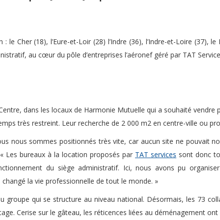
le Cher (18), l’Eure-et-Loir (28) l’Indre (36), l’Indre-et-Loire (37), le
inistratif, au cœur du pôle d’entreprises l’aéronef géré par TAT Service
s-Centre, dans les locaux de Harmonie Mutuelle qui a souhaité vendre po
emps très restreint. Leur recherche de 2 000 m2 en centre-ville ou pro
ous nous sommes positionnés très vite, car aucun site ne pouvait nous
« Les bureaux à la location proposés par
TAT services
sont donc to
nctionnement du siège administratif. Ici, nous avons pu organise
 changé la vie professionnelle de tout le monde. »
u groupe qui se structure au niveau national. Désormais, les 73 coll
e. Cerise sur le gâteau, les réticences liées au déménagement ont été