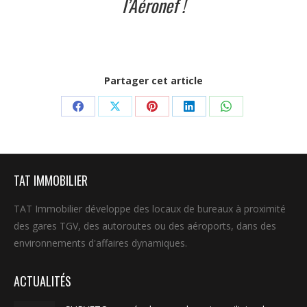
l’Aéronef !
Partager cet article
Partager
Partager
Partager
Partager
Partager
sur
sur
sur
sur
sur
Facebook
X
Pinterest
LinkedIn
WhatsApp
TAT IMMOBILIER
TAT Immobilier développe des locaux de bureaux à proximité
des gares TGV, des autoroutes ou des aéroports, dans des
environnements d'affaires dynamiques.
ACTUALITÉS